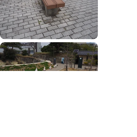
← 会社案内に戻る
オリジナル公衆トイレの設計・施工ならお任せください
公衆トイレは
アダチ造形社
〒940-2053
新潟県長岡市福道町390番地
​TEL （0258）27-4512