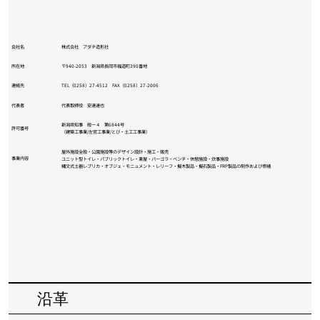
会社名
株式会社 アダチ造形社
所在地
〒940-2053 新潟県長岡市福道町390番地
連絡先
TEL（0258）27-4512 FAX（0258）27-2006
代表者
​代表取締役 安達達也
新潟県知事 般ー４ 第6844号
​許可番号
（建築工事業/左官工事業/とび・土工工事業）
屋外施設全般・公園施設等のデザイン設計・施工・販売
事業内容
ユニット型トイレ・パブリックトイレ・東屋・パーゴラ・ベンチ・休憩施設・炊事施設
縄文式土器レプリカ・オブジェ・モニュメント・レリーフ・擬木製品・擬石製品・FRP製品の制作および修繕​
沿革