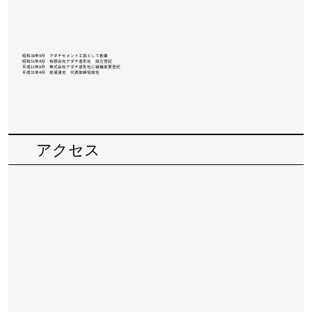
昭和38年4月 アダチセメント工芸として創業
昭和51年4月 有限会社アダチ造形社 設立登記
平成11年8月 株式会社アダチ造形社に組織変更登記
​平成31年4月 安達達也 代表取締役就任
アクセス