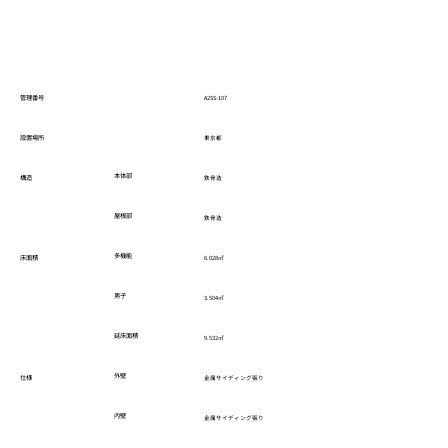
管理番号
A2SS-107
設置場所
東京都
本体部
構造
鉄骨造
屋根部
鉄骨造
多機能
床面積
6.028㎡
男子
3.504㎡
延床面積
9.532㎡
外壁
仕様
金属サイディング張り
内壁
金属サイディング張り