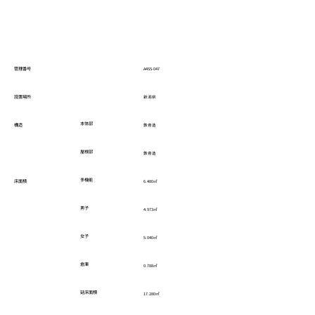
管理番号
A4SS-047
設置場所
新潟県
本体部
構造
鉄骨造
屋根部
鉄骨造
多機能
床面積
6.480㎡
男子
4.973㎡
女子
5.040㎡
倉庫
0.788㎡
延床面積
17.280㎡