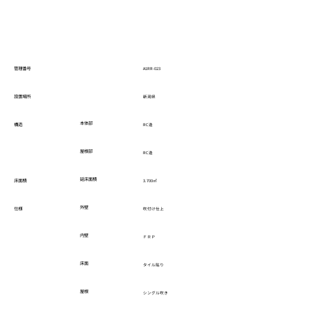
管理番号
A1RR-023
設置場所
新潟県
本体部
構造
RC造
屋根部
RC造
延床面積
床面積
3.700㎡
外壁
仕様
吹付け仕上
内壁
ＦＲＰ
床面
タイル貼り
屋根
シングル吹き